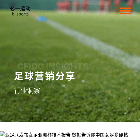
足球营销分享
行业洞察