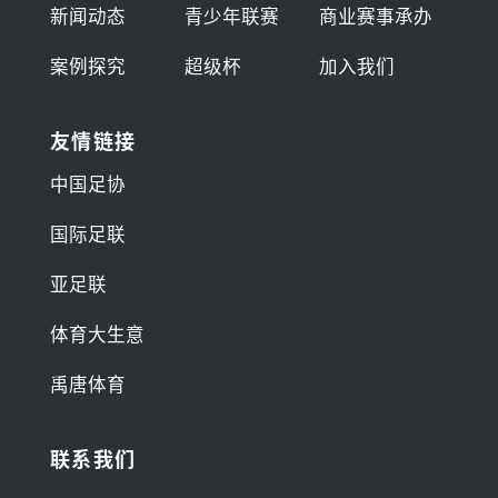
新闻动态
青少年联赛
商业赛事承办
案例探究
超级杯
加入我们
友情链接
中国足协
国际足联
亚足联
体育大生意
禹唐体育
联系我们