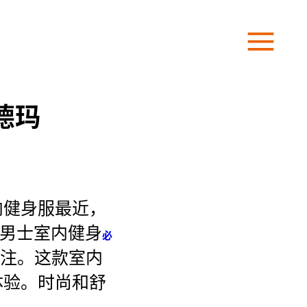
德玛
内健身服最近，
为男士室内健身
必
注。这款室内
体验。时尚和舒